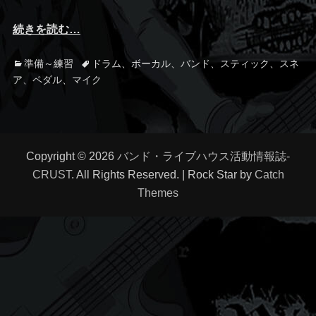
続きを読む…
カ
準備～練習
タ
ドラム
、
ボーカル
、
バンド
、
スティック
、
スネ
テ
ア
、
ペダル
、
マイク
グ
ゴ
リ
ー
Copyright © 2026
バンド・ライブハウス活動情報誌-
CRUST
. All Rights Reserved. | Rock Star by
Catch
Themes