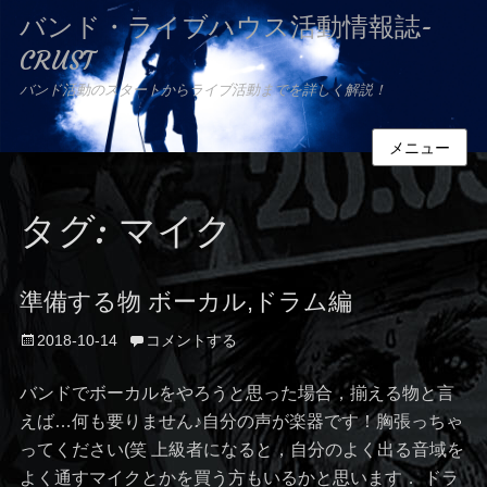
バンド・ライブハウス活動情報誌-
CRUST
バンド活動のスタートからライブ活動までを詳しく解説！
メニュー
タグ: マイク
準備する物 ボーカル,ドラム編
投
2018-10-14
コメントする
稿
日
バンドでボーカルをやろうと思った場合，揃える物と言
えば…何も要りません♪自分の声が楽器です！胸張っちゃ
ってください(笑 上級者になると，自分のよく出る音域を
よく通すマイクとかを買う方もいるかと思います． ドラ